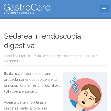
Sedarea in endoscopia
digestiva
Posted by
Prof. Dr. Frăţilă Ovidiu-Cristian
noiembrie 22, 2023
No
Comments
Sedarea
in cadrul efectuarii
procedurilor endoscopice are ca
principal rol oferirea unui
comfort
total
pentru pacient.
Aceasta parte importanta a
pregatirii pentru procedura