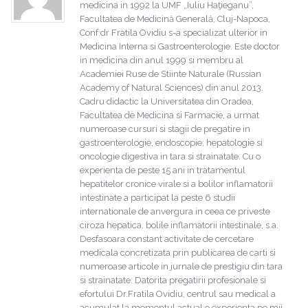
medicina in 1992 la UMF „Iuliu Haţieganu”,
Facultatea de Medicină Generală, Cluj-Napoca,
Conf dr Fratila Ovidiu s-a specializat ulterior in
Medicina Interna si Gastroenterologie. Este doctor
in medicina din anul 1999 si membru al
Academiei Ruse de Stiinte Naturale (Russian
Academy of Natural Sciences) din anul 2013.
Cadru didactic la Universitatea din Oradea,
Facultatea de Medicina si Farmacie, a urmat
numeroase cursuri si stagii de pregatire in
gastroenterologie, endoscopie, hepatologie si
oncologie digestiva in tara si strainatate. Cu o
experienta de peste 15 ani in tratamentul
hepatitelor cronice virale si a bolilor inflamatorii
intestinate a participat la peste 6 studii
internationale de anvergura in ceea ce priveste
ciroza hepatica, bolile inflamatorii intestinale, s.a.
Desfasoara constant activitate de cercetare
medicala concretizata prin publicarea de carti si
numeroase articole in jurnale de prestigiu din tara
si strainatate. Datorita pregatirii profesionale si
efortului Dr.Fratila Ovidiu, centrul sau medical a
acumulat la momentul actual o experienta pe mii