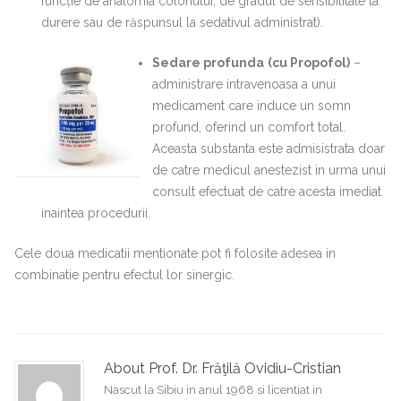
funcție de anatomia colonului, de gradul de sensibilitate la
durere sau de răspunsul la sedativul administrat).
Sedare profunda
(cu Propofol)
–
administrare intravenoasa a unui
medicament care induce un somn
profund, oferind un comfort total.
Aceasta substanta este admisistrata doar
de catre medicul anestezist in urma unui
consult efectuat de catre acesta imediat
inaintea procedurii.
Cele doua medicatii mentionate pot fi folosite adesea in
combinatie pentru efectul lor sinergic.
About Prof. Dr. Frăţilă Ovidiu-Cristian
Nascut la Sibiu in anul 1968 si licentiat in