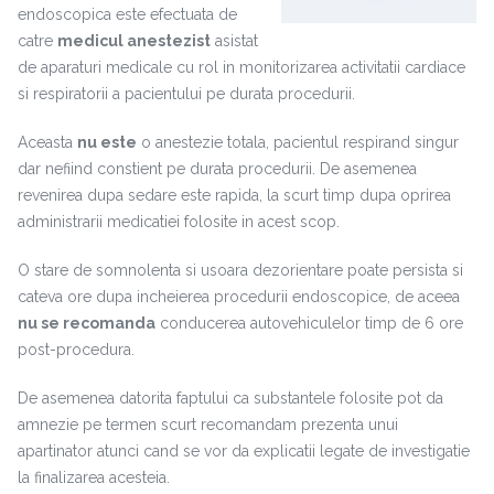
endoscopica este efectuata de
catre
medicul anestezist
asistat
de aparaturi medicale cu rol in monitorizarea activitatii cardiace
si respiratorii a pacientului pe durata procedurii.
Aceasta
nu este
o anestezie totala, pacientul respirand singur
dar nefiind constient pe durata procedurii. De asemenea
revenirea dupa sedare este rapida, la scurt timp dupa oprirea
administrarii medicatiei folosite in acest scop.
O stare de somnolenta si usoara dezorientare poate persista si
cateva ore dupa incheierea procedurii endoscopice, de aceea
nu se recomanda
conducerea autovehiculelor timp de 6 ore
post-procedura.
De asemenea datorita faptului ca substantele folosite pot da
amnezie pe termen scurt recomandam prezenta unui
apartinator atunci cand se vor da explicatii legate de investigatie
la finalizarea acesteia.